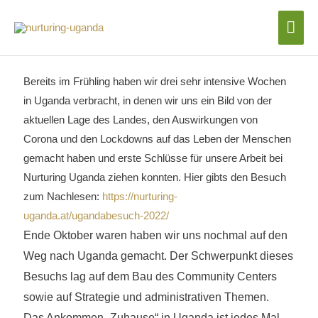
Zum
Hau
Inhalt
Ugandabesuch Herbst 2022
springen
Bereits im Frühling haben wir drei sehr intensive Wochen
in Uganda verbracht, in denen wir uns ein Bild von der
aktuellen Lage des Landes, den Auswirkungen von
Corona und den Lockdowns auf das Leben der Menschen
gemacht haben und erste Schlüsse für unsere Arbeit bei
Nurturing Uganda ziehen konnten. Hier gibts den Besuch
zum Nachlesen:
https://nurturing-
uganda.at/ugandabesuch-2022/
Ende Oktober waren haben wir uns nochmal auf den
Weg nach Uganda gemacht. Der Schwerpunkt dieses
Besuchs lag auf dem Bau des Community Centers
sowie auf Strategie und administrativen Themen.
Das Ankommen „Zuhause“ in Uganda ist jedes Mal