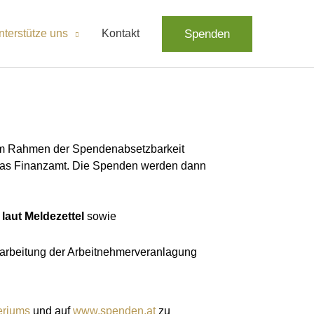
Spenden
nterstütze uns
Kontakt
n im Rahmen der Spendenabsetzbarkeit
n das Finanzamt. Die Spenden werden dann
aut Meldezettel
sowie
earbeitung der Arbeitnehmerveranlagung
eriums
und auf
www.spenden.at
zu