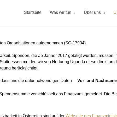
Startseite
Was wir tun
Über uns
U
tigten Organisationen aufgenommen (SO-17904).
barkeit. Spenden, die ab Jänner 2017 getätigt wurden, müsse
 Stattdessen melden wir von Nurturing Uganda diese direkt a
gung berücksichtigt.
, dass uns die dafür notwendigen Daten –
Vor- und Nachname l
ne Spendensumme verschlüsselt ans Finanzamt gemeldet. Die B
zbarkeit in Österreich sind auf der
Webseite des Finanzminist