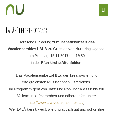
Zum
Hau
Inhalt
springen
Lalá-Benefizkonzert
Herzliche Einladung zum
Benefizkonzert des
Vocalensembles LALÁ
zu Gunsten von Nurturing Uganda!
am Sonntag,
19.11.2017
um
19.30
in der
Pfarrkirche Altenfelden
.
Das Vocalensembe zählt zu den kreatisvsten und
erfolgreichsten MusikerInnen Österreichs.
Ihr Programm geht von Jazz und Pop über Klassik bis zur
Volksmusik. (Hörproben und nähere Infos unter:
http://www.lala-vocalensemble.at/
)
Wer LALÁ kennt, weiß, wie unglaublich gut und schön ihre