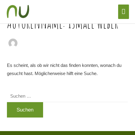
Zum
Suchen
Hau
Inhalt
nach:
Autorenname: Ismael Weber
springen
Es scheint, als ob wir nicht das finden konnten, wonach du
gesucht hast. Möglicherweise hilft eine Suche.