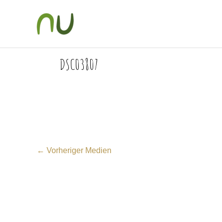
Zum
Inhalt
springen
DSC03807
←
Vorheriger Medien